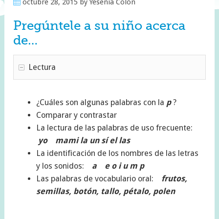
octubre 28, 2015
by
Yesenia Colón
Pregúntele a su niño acerca
de…
Lectura
¿Cuáles son algunas palabras con la
p
?
Comparar y contrastar
La lectura de las palabras de uso frecuente:
yo mami la un sí el las
La identificación de los nombres de las letras
y los sonidos:
a e o i u m p
Las palabras de vocabulario oral:
frutos,
semillas, botón, tallo, pétalo, polen